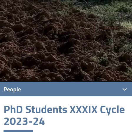
People
PhD Students XXXIX Cycle
Accademic Staff
2023-24
Doctoral Committee
Steering Committee