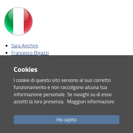
Advisory Board
PhD Students XXXIX Cycle 2023-24
PhD Students XL Cycle 2024-25
Sara Anichini
PhD Students XLI Cycle 2025-26
Francesco Bigazzi
Marco Carli
Edoardo Falciani
Cookies
Niccolò Rimbotti
I cookie di questo sito servono al suo corretto
Pamela Lippi
funzionamento e non raccolgono alcuna tua
Roberta Russo
informazione personale. Se navighi su di esso
Thangasamy Needhi
accetti la loro presenza.
Maggiori informazioni
Share
Ho capito