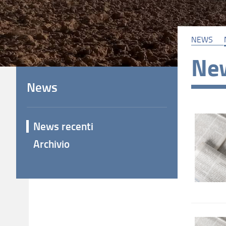
NEWS
New
News
News recenti
Archivio