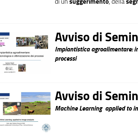
di un
suggerimento
, della
seg
formale o di un
apprezzament
la qualità dei Corsi di Dottorato
il sistema non traccia i dati anag
Avviso di Semin
automatiche. Chi riceve il mess
senza possibilità di risalire all'
Impiantistica agroalimentare: i
processi
Avviso di Semin
Machine Learning applied to i