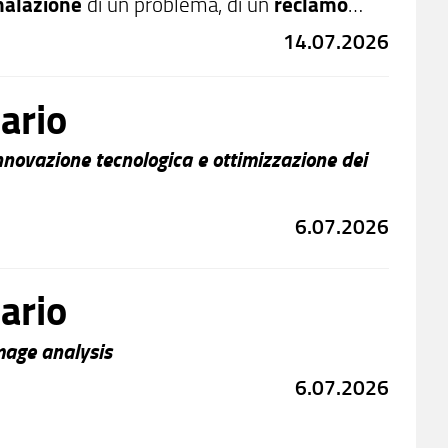
nalazione
di un problema, di un
reclamo
o
, ogni contributo sarà utile per perfezionare
14.07.2026
 di Ricerca.
L’anonimato è garantito
poiché
rafici né gli indirizzi IP e non invia e-mail
ario
aggio vedrà esclusivamente il testo scritto,
autore.
nnovazione tecnologica e ottimizzazione dei
6.07.2026
ario
mage analysis
6.07.2026