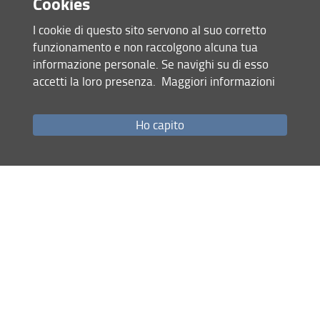
Cookies
needhi.thangasamy(AT)unifi.it
I cookie di questo sito servono al suo corretto
funzionamento e non raccolgono alcuna tua
Office address
informazione personale. Se navighi su di esso
Via del Borghetto 80, 56124 Pisa
accetti la loro presenza.
Maggiori informazioni
Office phone
Ho capito
050 2216131
Profile
...
Papers
...
Seminars and conferences
Presenter