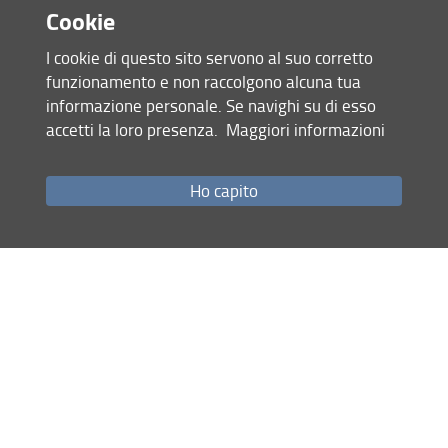
Piazzale delle Cascine n°15 - 50144 Firenze
Cookie
Telefono ufficio
I cookie di questo sito servono al suo corretto
N/D
funzionamento e non raccolgono alcuna tua
informazione personale. Se navighi su di esso
Profilo
accetti la loro presenza.
Maggiori informazioni
Miceli Andrea laureato in Scienze e Tecnologie dei Sistemi
Forestali (Classe LM-73) con 110/110. Durante la
Ho capito
magistrale vince una borsa dal titolo “SVILUPPO DI
STANDARD QUALITATIVI PER PRODOTTI DI ORIGINE
LEGNOSA INNOVATIVI E PER LA CERTIFICAZIONE DI
ORIGINE”.
Post laurea vince un assegno di ricerca su un progetto dal
titolo “Filiere Economiche AgroForeStali circolari per
l’Innovazione EcoSosteniBiLe”. Infine vincitore senza borsa
di dottorato in Sistemi Agricolo-Forestali Avanzati e
Sostenibili.
CV: Sistemi Agricolo-Forestali Avanzati e Sostenibili –
Gestione Sostenibile dei Sistemi Agro-Alimentari e