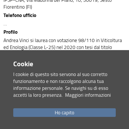
Fiorentino (FI)
Telefono ufficio
…
Profilo
Andrea Vinci si laurea con votazione 98/110 in Viticoltura
ed Enologia (Classe L-25) nel 2020 con tesi dal titolo
“Interazioni tra microrganismi ed insetti in una prospettiva
di protezione del vigneto” ed in Scienze e Tecnologie
Cookie
Agrarie (Classe LM-69), curriculum “Medicina delle piante”,
I cookie di questo sito servono al suo corretto
con votazione 107/110 e tesi dal titolo “Indagine sul
funzionamento e non raccolgono alcuna tua
deperimento di Quercus suber L. da Phytophthora spp. nel
informazione personale. Se navighi su di esso
Parco della Maremma” presso l’Università degli studi di
accetti la loro presenza.
Maggiori informazioni
Firenze. Dal 01 Novembre 2025 è risultato vincitore con
borsa di studio per il XLI ciclo di dottorato di ricerca in
Sistemi Agricolo-Forestali Avanzati e Sostenibili presso il
Ho capito
Dipartimento di Scienze e Tecnologie Agrarie, Alimentari,
Ambientali e Forestali (DAGRI).