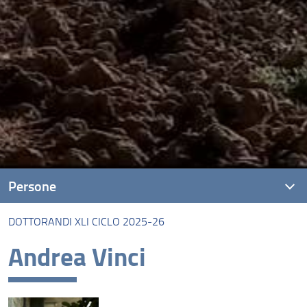
Persone
DOTTORANDI XLI CICLO 2025-26
Docenti
Andrea Vinci
Collegio dei docenti
Organi di indirizzo