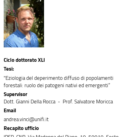
Advisory Board
Dottorandi XXXIX ciclo 2023-24
Dottorandi XL ciclo 2024-25
Dottorandi XLI ciclo 2025-26
Ciclo dottorato XLI
Tesi:
"Eziologia del deperimento diffuso di popolamenti
forestali: ruolo dei patogeni nativi ed emergenti”
Supervisor
Dott. Gianni Della Rocca - Prof. Salvatore Moricca
Email
andrea.vinci@unifi.it
Recapito ufficio
IPSP-CNR, Via Madonna del Piano, 10, 50019, Sesto